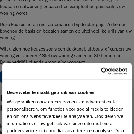
keuken en afwerking bepalen hoe compleet en persoonlijk uw
woning wordt.
Deze keuzes horen niet automatisch bij de startprijs. Ze komen
bovenop de basis en bepalen samen de uiteindelijke prijs van uw
woning.
Wilt u zien hoe keuzes zoals een dakkapel, uitbouw of carport uw
woning veranderen? Stel uw woning samen in 3D binnen het
Bouwbedrijf Hollands Kroon Woonconcept.
Start met samenstellen van jouw woning
Deze website maakt gebruik van cookies
Huis laten bouwen kosten
We gebruiken cookies om content en advertenties te
berekenen met het Woonconcept
personaliseren, om functies voor social media te bieden
en om ons websiteverkeer te analyseren. Ook delen we
informatie over uw gebruik van onze site met onze
Met het Bouwbedrijf Hollands Kroon Woonconcept maakt u de
partners voor social media, adverteren en analyse. Deze
kosten van een huis laten bouwen eerder concreet. U stelt uw