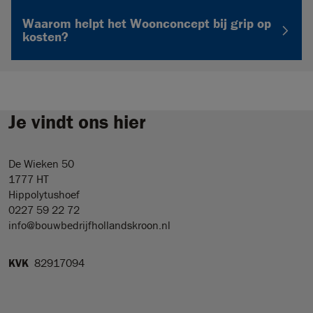
zien.
Waarom helpt het Woonconcept bij grip op
kosten?
Begin met samenstellen
Het Woonconcept helpt bij grip op kosten omdat u start
vanuit een duidelijke basis en daarna bewuste keuzes
maakt. De startprijs, de 3D-weergave en de aanvullende
opties maken het traject concreter dan een volledig open
ontwerptraject.
Je vindt ons hier
Bekijk het Woonconcept
De Wieken 50
1777 HT
Hippolytushoef
0227 59 22 72
info@bouwbedrijfhollandskroon.nl
KVK
82917094