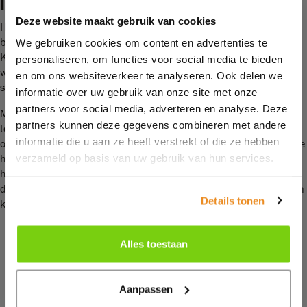
Inspelen op de woonvraag in de regio
Deze website maakt gebruik van cookies
Het nieuwe woonconcept sluit bovendien aan op de groeiende
behoefte aan betaalbare woningen in de gemeente Hollands
We gebruiken cookies om content en advertenties te
Kroon en omgeving. In de regio wordt volop gewerkt aan nieuwe
personaliseren, om functies voor social media te bieden
woningbouwprojecten om tegemoet te komen aan de vraag van
en om ons websiteverkeer te analyseren. Ook delen we
starters, gezinnen en senioren.
informatie over uw gebruik van onze site met onze
partners voor social media, adverteren en analyse. Deze
Met de innovatie hoopt Bouwbedrijf Hollands Kroon nieuwbouw
partners kunnen deze gegevens combineren met andere
toegankelijker te maken voor een brede doelgroep. Of het nu gaat
informatie die u aan ze heeft verstrekt of die ze hebben
om een jonge familie die voor het eerst bouwt, of doorstromers die
verzameld op basis van uw gebruik van hun services.
hun ideale woning willen realiseren: het uitgangspunt blijft
hetzelfde. Dit credo luidt snel, duurzaam en zorgeloos wonen
dankzij de drietrapsraket van de juiste vakkennis, veel ervaring en
Details tonen
korte communicatielijnen.
Alles toestaan
Aanpassen