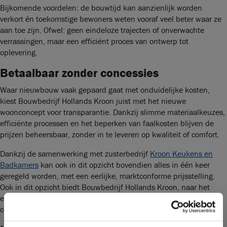
Bijkomende voordelen: de bouwtijd kan aanzienlijk worden
verkort én toekomstige bewoners weten vooraf veel beter waar ze
aan toe zijn. Ofwel: geen eindeloze trajecten of onverwachte
verrassingen, maar een efficiënt proces van ontwerp tot
oplevering.
Betaalbaar zonder concessies
Waar nieuwbouw vaak gepaard gaat met onduidelijke kosten,
kiest Bouwbedrijf Hollands Kroon juist met het nieuwe
woonconcept voor transparantie. Dankzij slimme materiaalkeuzes,
efficiënte processen en het beperken van faalkosten blijven de
prijzen beheersbaar, zonder in te leveren op kwaliteit of comfort.
Dankzij de samenwerking met zusterbedrijf
Kroon Keukens en
Badkamers
kan ook in dit opzicht bovendien alles in één keer
geregeld worden, met een eerlijke, marktconforme prijsstelling.
Ook in dit opzicht biedt Bouwbedrijf Hollands Kroon, naar het
eigen Noordkop-DNA, de transparantie die het bedrijf in alle
communicatievormen hanteert.