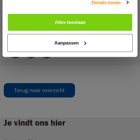
Versturen
Details tonen
Deze site wordt beveiligd door reCAPTCHA. Hierop zijn de Google
Privacy Policy
en
Algemene voorwaarden
van toepassing.
Alles toestaan
Of volg ons op social media
Aanpassen
Terug naar overzicht
Je vindt ons hier