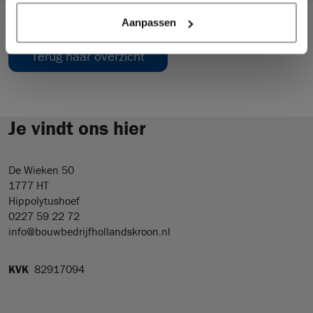
Aanpassen
Terug naar overzicht
Je vindt ons hier
De Wieken 50
1777 HT
Hippolytushoef
0227 59 22 72
info@bouwbedrijfhollandskroon.nl
KVK
82917094