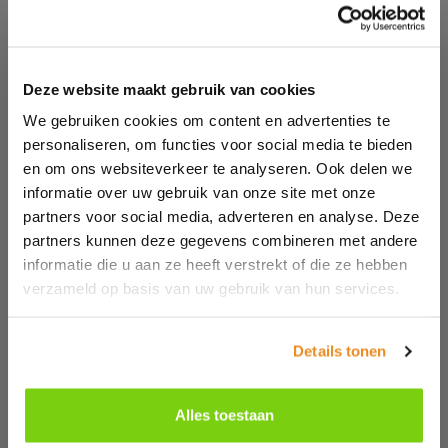
Laat je e-mailadres achter en wij nemen zo snel mogelijk
contact met je op om de mogelijkheden met je te
bespreken.
Deze website maakt gebruik van cookies
We gebruiken cookies om content en advertenties te
E-mailadres*
personaliseren, om functies voor social media te bieden
en om ons websiteverkeer te analyseren. Ook delen we
Ik ga akkoord met de
privacyverklaring
informatie over uw gebruik van onze site met onze
partners voor social media, adverteren en analyse. Deze
partners kunnen deze gegevens combineren met andere
Versturen
informatie die u aan ze heeft verstrekt of die ze hebben
Deze site wordt beveiligd door reCAPTCHA. Hierop zijn de Google
Privacy Policy
en
verzameld op basis van uw gebruik van hun services.
Algemene voorwaarden
van toepassing.
Of volg ons op social media
Details tonen
Alles toestaan