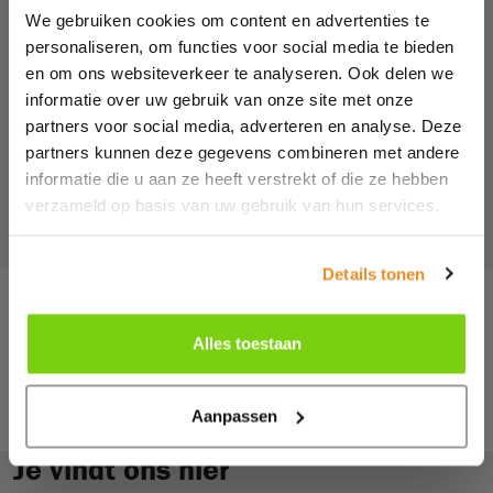
We gebruiken cookies om content en advertenties te
Versturen
personaliseren, om functies voor social media te bieden
en om ons websiteverkeer te analyseren. Ook delen we
Deze site wordt beveiligd door reCAPTCHA. Hierop zijn de Google
Privacy Policy
en
informatie over uw gebruik van onze site met onze
Algemene voorwaarden
van toepassing.
partners voor social media, adverteren en analyse. Deze
partners kunnen deze gegevens combineren met andere
Of volg ons op social media
informatie die u aan ze heeft verstrekt of die ze hebben
verzameld op basis van uw gebruik van hun services.
Details tonen
Alles toestaan
Terug naar overzicht
Aanpassen
Je vindt ons hier