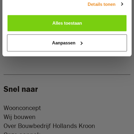
Details tonen
De Wieken 50
1777 HT
Hippolytushoef
Alles toestaan
0227 59 22 72
info@bouwbedrijfhollandskroon.nl
Aanpassen
KVK
82917094
Snel naar
Woonconcept
Wij bouwen
Over Bouwbedrijf Hollands Kroon