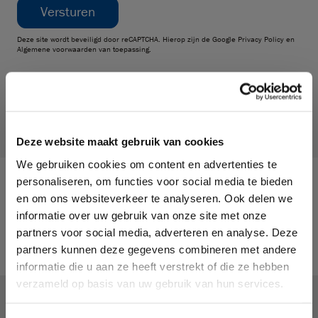
Versturen
Deze site wordt beveiligd door reCAPTCHA. Hierop zijn de Google
Privacy Policy
en
Algemene voorwaarden
van toepassing.
Of volg ons op social media
Deze website maakt gebruik van cookies
We gebruiken cookies om content en advertenties te
personaliseren, om functies voor social media te bieden
en om ons websiteverkeer te analyseren. Ook delen we
Terug naar overzicht
informatie over uw gebruik van onze site met onze
partners voor social media, adverteren en analyse. Deze
partners kunnen deze gegevens combineren met andere
informatie die u aan ze heeft verstrekt of die ze hebben
Je vindt ons hier
verzameld op basis van uw gebruik van hun services.