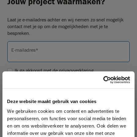
Jouw project waarmaken?
Laat je e-mailadres achter en wij nemen zo snel mogelijk
contact met je op om de mogelijkheden met je te
bespreken.
E-mailadres*
Ik ga akkoord met de
privacyverklaring
Versturen
Deze site wordt beveiligd door reCAPTCHA. Hierop zijn de Google
Privacy Policy
en
Deze website maakt gebruik van cookies
Algemene voorwaarden
van toepassing.
We gebruiken cookies om content en advertenties te
Of volg ons op social media
personaliseren, om functies voor social media te bieden
en om ons websiteverkeer te analyseren. Ook delen we
informatie over uw gebruik van onze site met onze