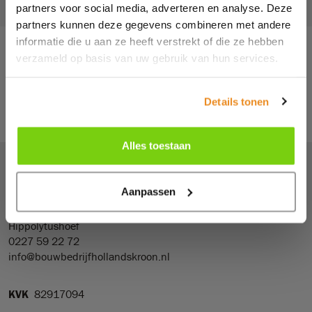
partners voor social media, adverteren en analyse. Deze
partners kunnen deze gegevens combineren met andere
informatie die u aan ze heeft verstrekt of die ze hebben
verzameld op basis van uw gebruik van hun services.
Terug naar overzicht
Details tonen
Alles toestaan
Je vindt ons hier
Aanpassen
De Wieken 50
1777 HT
Hippolytushoef
0227 59 22 72
info@bouwbedrijfhollandskroon.nl
KVK
82917094